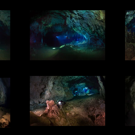
DRSS
Photo: ©2014 Laurent Benoit for DRSS
Ph
DRSS / Padre Nuestro
DRSS
Photo: ©2014 Laurent Benoit for DRSS
Ph
DRSS / Padre Nuestro
Photo: ©2014 Laurent Benoit for DRSS
Ph