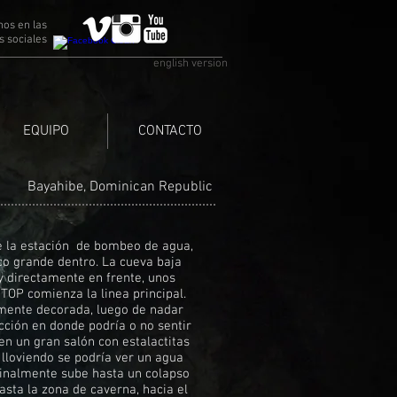
nos en las
s sociales
english version
EQUIPO
CONTACTO
Bayahibe, Dominican Republic
de la estación de bombeo de agua,
o grande dentro. La cueva baja
 directamente en frente, unos
TOP comienza la linea principal.
amente decorada, luego de nadar
icción en donde podría o no sentir
en un gran salón con estalactitas
 lloviendo se podría ver un agua
 finalmente sube hasta un colapso
asta la zona de caverna, hacia el