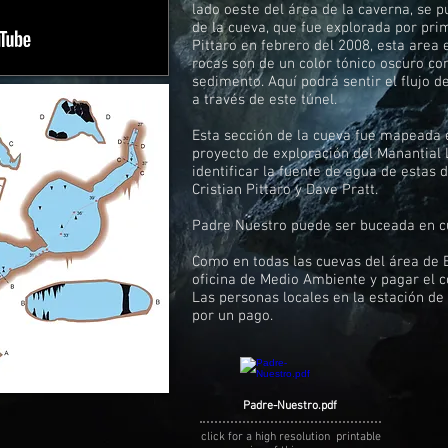
lado oeste del área de la caverna, se 
de la cueva, que fue explorada por prim
Pittaro en febrero del 2008, esta area 
rocas son de un color tónico oscuro c
sedimento. Aquí podrá sentir el flujo d
a través de este túnel.
Esta sección de la cueva fue mapeada 
proyecto de exploración del Manantial 
identificar la fuente de agua de estas
Cristian Pittaro y Dave Pratt.
Padre Nuestro puede ser buceada en cu
Como en todas las cuevas del área de B
oficina de Medio Ambiente y pagar el c
Las personas locales en la estación d
por un pago.
Padre-Nuestro.pdf
click for a high resolution printable