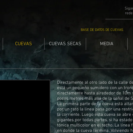
Siga
rede
BASE DE DATOS DE CUEVAS
CUEVAS
CUEVAS SECAS
MEDIA
Directamente al otro lado de la calle 
está un pequeño sumidero con un tronc
directamente hasta alrededor de 10m y
pocos metros más allá de la señal de S
La primera parte de la cueva está alt
por un rato la linea pasa por una restr
la corriente. Luego esta cueva se abre 
gigantes por todas partes, si ha estado
tónica multicolor en el techo. La línea
en donde la cueva termina. Volviendo h