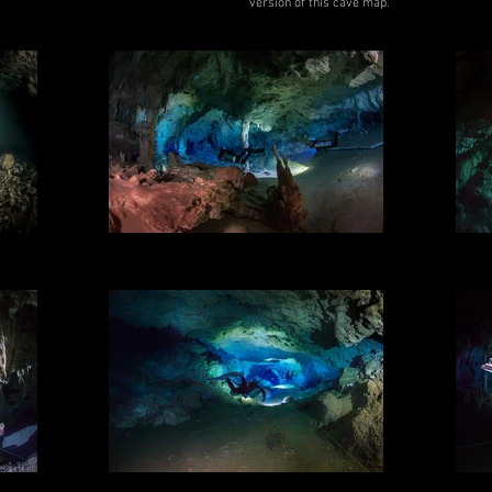
version of this cave map.
DRSS / Padre Nuestro
DRSS
Photo: ©2014 Laurent Benoit for DRSS
Ph
DRSS / Padre Nuestro