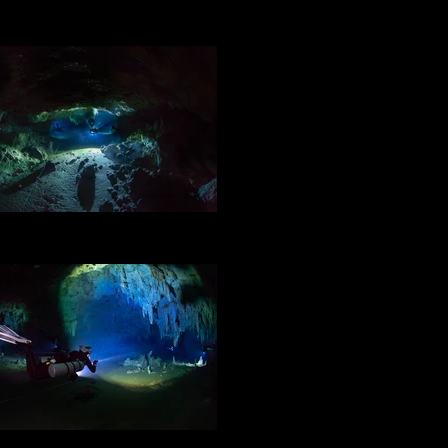
DRSS / Padre Nuestro
oto: ©2014 Laurent Benoit for DRSS
DRSS / Padre Nuestro